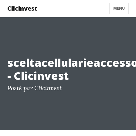
Clicinvest
MENU
sceltacellularieaccesso
- Clicinvest
Posté par Clicinvest